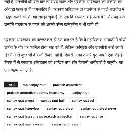
नहीं है. एनसीपी की बात करें तो शरद पवार और प्रकाश आंबेडकर का छत्तीस का
आंकड़ा पहले से ही जगजाहिर है. प्रकाश आंबेडकर तो गठबंधन से पहले बातचीत में
उद्धव ठाकरे को भी यह समझा चुके हैं कि एक दिन पवार उन्हें फंसा देंगे और यह बात
उन्होंने गठबंधन से पहले की अपनी प्रेस कॉन्फ्रेंस में भी कही थी.
प्रकाश आंबेडकर का फ्रस्टेशन ही इस बात पर है कि वे महाविकास आघाड़ी में चौथी
शक्ति के तौर पर शामिल होना चाह रहे हैं, लेकिन कांग्रेस और एनसीपी उन्हें अपने
हिस्से में से कुछ भी देने को तैयार नहीं है. शिवसेना का ठाकरे गुट अपने एक तिहाई
हिस्से में से प्रकाश आंबेडकर को आखिर क्या और कितनी भागीदारी दे पाएगी? यह
एक अहम सवाल है.
TAGS
mp sanjay raut
prakash ambedkar
prakash ambedkar uddhav thackeray
sanjay raut
sanjay raut arrest
sanjay raut bail
sanjay raut ed
sanjay raut interview
sanjay raut latest
sanjay raut latest news
sanjay raut latest news prakash ambedkar
sanjay raut live
sanjay raut majha vision
sanjay raut news