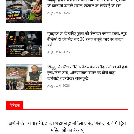
शाहपुर हाईवे के गड्ढे ने ली TDRF जवान की जान, सड़क
की बदहाली पर उठे सवाल; ठेकेदार पर कार्रवाई की मांग
August 6, 2026
ग्राइंडर ऐप के जरिए युवक को फंसाकर बनाया बंधक, न्यूड
वीडियो से ब्लैकमेल कर ₹30 हजार वसूले; चार पर मामला
दर्ज
August 6, 2026
सिंधुदुर्ग में अवैध प्लॉटिंग और जमीन खरीद-फरोख्त की होगी
एसआईटी जांच, अनियमितता मिलने पर होगी कड़ी
कार्रवाई: चंद्रशेखर बावनकुळे
August 6, 2026
गैजेट्स
ठाणे में देह व्यापार रैकेट का भंडाफोड़: महिला एजेंट गिरफ्तार, 4 पीड़ित
महिलाओं का रेस्क्यू