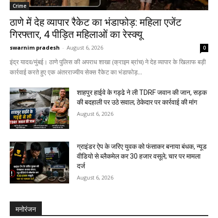
Crime
ठाणे में देह व्यापार रैकेट का भंडाफोड़: महिला एजेंट
गिरफ्तार, 4 पीड़ित महिलाओं का रेस्क्यू
swarnim pradesh
-
August 6, 2026
0
इंद्र यादव/मुंबई। ठाणे पुलिस की अपराध शाखा (क्राइम ब्रांच) ने देह व्यापार के खिलाफ बड़ी
कार्रवाई करते हुए एक अंतरराज्यीय सेक्स रैकेट का भंडाफोड़...
शाहपुर हाईवे के गड्ढे ने ली TDRF जवान की जान, सड़क
की बदहाली पर उठे सवाल; ठेकेदार पर कार्रवाई की मांग
August 6, 2026
ग्राइंडर ऐप के जरिए युवक को फंसाकर बनाया बंधक, न्यूड
वीडियो से ब्लैकमेल कर ₹30 हजार वसूले; चार पर मामला
दर्ज
August 6, 2026
मनोरंजन