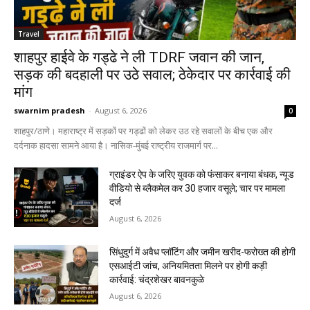
Travel
शाहपुर हाईवे के गड्ढे ने ली TDRF जवान की जान,
सड़क की बदहाली पर उठे सवाल; ठेकेदार पर कार्रवाई की
मांग
swarnim pradesh
-
August 6, 2026
0
शाहपुर/ठाणे। महाराष्ट्र में सड़कों पर गड्ढों को लेकर उठ रहे सवालों के बीच एक और
दर्दनाक हादसा सामने आया है। नासिक-मुंबई राष्ट्रीय राजमार्ग पर...
ग्राइंडर ऐप के जरिए युवक को फंसाकर बनाया बंधक, न्यूड
वीडियो से ब्लैकमेल कर ₹30 हजार वसूले; चार पर मामला
दर्ज
August 6, 2026
सिंधुदुर्ग में अवैध प्लॉटिंग और जमीन खरीद-फरोख्त की होगी
एसआईटी जांच, अनियमितता मिलने पर होगी कड़ी
कार्रवाई: चंद्रशेखर बावनकुळे
August 6, 2026