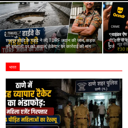
CRIME
TRAVEL
ग्राइंडर ऐ
शाहपुर हाईवे के गड्ढे ने ली TDRF जवान की जान, सड़क
वीडियो से 
की बदहाली पर उठे सवाल; ठेकेदार पर कार्रवाई की मांग
दर्ज
भारत