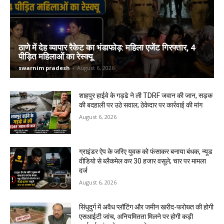
ठाणे में देह व्यापार रैकेट का भंडाफोड़: महिला एजेंट गिरफ्तार, 4
पीड़ित महिलाओं का रेस्क्यू
swarnim pradesh
-
August 6, 2026
शाहपुर हाईवे के गड्ढे ने ली TDRF जवान की जान, सड़क
की बदहाली पर उठे सवाल; ठेकेदार पर कार्रवाई की मांग
August 6, 2026
ग्राइंडर ऐप के जरिए युवक को फंसाकर बनाया बंधक, न्यूड
वीडियो से ब्लैकमेल कर ₹30 हजार वसूले; चार पर मामला
दर्ज
August 6, 2026
सिंधुदुर्ग में अवैध प्लॉटिंग और जमीन खरीद-फरोख्त की होगी
एसआईटी जांच, अनियमितता मिलने पर होगी कड़ी