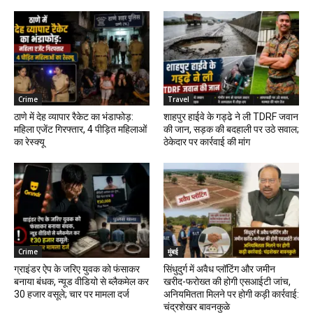
Crime
Travel
ठाणे में देह व्यापार रैकेट का भंडाफोड़:
शाहपुर हाईवे के गड्ढे ने ली TDRF जवान
महिला एजेंट गिरफ्तार, 4 पीड़ित महिलाओं
की जान, सड़क की बदहाली पर उठे सवाल;
का रेस्क्यू
ठेकेदार पर कार्रवाई की मांग
Crime
मुंबई
ग्राइंडर ऐप के जरिए युवक को फंसाकर
सिंधुदुर्ग में अवैध प्लॉटिंग और जमीन
बनाया बंधक, न्यूड वीडियो से ब्लैकमेल कर
खरीद-फरोख्त की होगी एसआईटी जांच,
₹30 हजार वसूले; चार पर मामला दर्ज
अनियमितता मिलने पर होगी कड़ी कार्रवाई:
चंद्रशेखर बावनकुळे