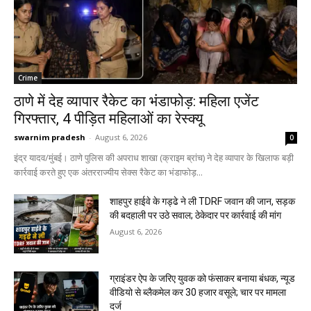
Crime
ठाणे में देह व्यापार रैकेट का भंडाफोड़: महिला एजेंट
गिरफ्तार, 4 पीड़ित महिलाओं का रेस्क्यू
swarnim pradesh
-
August 6, 2026
0
इंद्र यादव/मुंबई। ठाणे पुलिस की अपराध शाखा (क्राइम ब्रांच) ने देह व्यापार के खिलाफ बड़ी
कार्रवाई करते हुए एक अंतरराज्यीय सेक्स रैकेट का भंडाफोड़...
शाहपुर हाईवे के गड्ढे ने ली TDRF जवान की जान, सड़क
की बदहाली पर उठे सवाल; ठेकेदार पर कार्रवाई की मांग
August 6, 2026
ग्राइंडर ऐप के जरिए युवक को फंसाकर बनाया बंधक, न्यूड
वीडियो से ब्लैकमेल कर ₹30 हजार वसूले; चार पर मामला
दर्ज