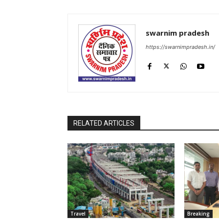
swarnim pradesh
https://swarnimpradesh.in/
RELATED ARTICLES
Travel
Breaking