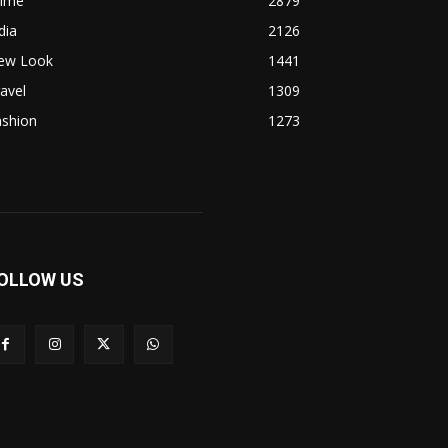
rime
2879
dia
2126
ew Look
1441
avel
1309
ashion
1273
OLLOW US