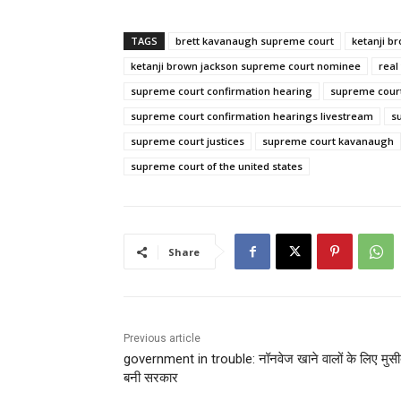
TAGS
brett kavanaugh supreme court
ketanji b
ketanji brown jackson supreme court nominee
real
supreme court confirmation hearing
supreme court
supreme court confirmation hearings livestream
s
supreme court justices
supreme court kavanaugh
supreme court of the united states
Share
Previous article
government in trouble: नॉनवेज खाने वालों के लिए मुस
बनी सरकार