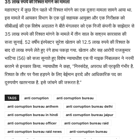
35 लाख रुपये की रिश्वत मांगने का मामला
महाराष्ट्र में कुछ दिन पहले भी रिश्वत मांगने का एक दूसरा मामला सामने आया था.
इस मामले में आयकर विभाग के एक पूर्व सहायक आयुक्त और एक निरीक्षक को
सीबीआई की एक विशेष अदालत ने बीते मंगलवार को एक निजी कंपनी के साझेदार से
35 लाख रुपये की रिश्वत मांगने के मामले में तीन साल के सश्रम कारावास की
सजा सुनाई. 52 वर्षीय इंस्पेक्टर सुरेश खेतान को 12.5 लाख रुपये की रिश्वत के
बाद दो लाख रुपये लेते हुए रंगे हाथ पकड़ा गया. खेतान और सह आरोपी राजकुमार
भाटिया (56) को सजा सुनाते हुए विशेष न्यायाधीश एस पी नाइक निंबालकर ने नरमी
बरतने से इनकार किया. न्यायाधीश ने कहा, “निस्संदेह, अपराध की प्रकृति गंभीर है.
रिश्वत के तौर पर पैसा हड़पने के लिए बेईमान इरादे और आधिकारिक पद का
दुरुपयोग खतरनाक है. इसे जांचने की जरूरत है.”
TAGS
anti corruption
anti corruption bureau
anti corruption bureau anthem
anti corruption bureau delhi
anti corruption bureau in hindi
anti corruption bureau jaipur
anti corruption bureau officer
anti corruption bureau raid
anti corruption bureau raid news
anti-corruption bureau