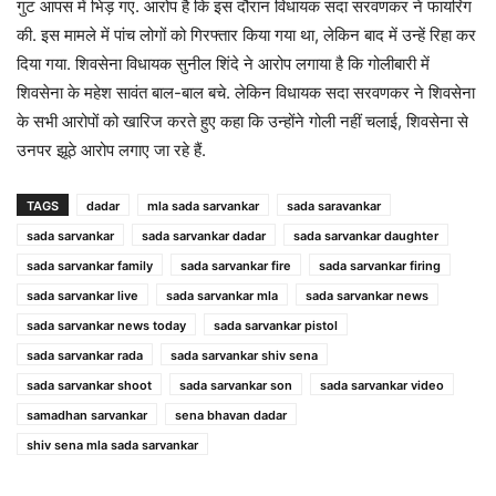
गुट आपस में भिड़ गए. आरोप है कि इस दौरान विधायक सदा सरवणकर ने फायरिंग
की. इस मामले में पांच लोगों को गिरफ्तार किया गया था, लेकिन बाद में उन्हें रिहा कर
दिया गया. शिवसेना विधायक सुनील शिंदे ने आरोप लगाया है कि गोलीबारी में
शिवसेना के महेश सावंत बाल-बाल बचे. लेकिन विधायक सदा सरवणकर ने शिवसेना
के सभी आरोपों को खारिज करते हुए कहा कि उन्होंने गोली नहीं चलाई, शिवसेना से
उनपर झूठे आरोप लगाए जा रहे हैं.
TAGS
dadar
mla sada sarvankar
sada saravankar
sada sarvankar
sada sarvankar dadar
sada sarvankar daughter
sada sarvankar family
sada sarvankar fire
sada sarvankar firing
sada sarvankar live
sada sarvankar mla
sada sarvankar news
sada sarvankar news today
sada sarvankar pistol
sada sarvankar rada
sada sarvankar shiv sena
sada sarvankar shoot
sada sarvankar son
sada sarvankar video
samadhan sarvankar
sena bhavan dadar
shiv sena mla sada sarvankar