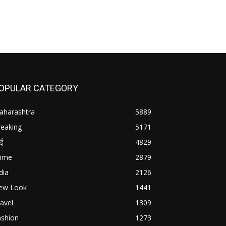
OPULAR CATEGORY
aharashtra
5889
reaking
5171
बई
4829
rime
2879
dia
2126
ew Look
1441
avel
1309
ashion
1273