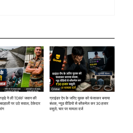
Crime
े गड्ढे ने ली TDRF जवान की
ग्राइंडर ऐप के जरिए युवक को फंसाकर बनाया
बदहाली पर उठे सवाल; ठेकेदार
बंधक, न्यूड वीडियो से ब्लैकमेल कर ₹30 हजार
मांग
वसूले; चार पर मामला दर्ज