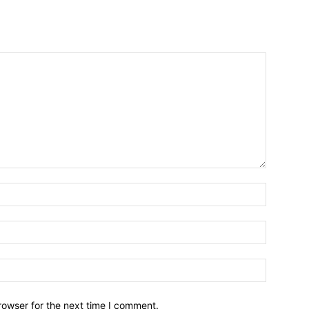
Name:*
Email:*
Website:
rowser for the next time I comment.