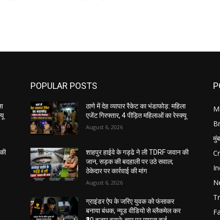
POPULAR POSTS
P
ला
ठाणे में देह व्यापार रैकेट का भंडाफोड़: महिला
M
यू
एजेंट गिरफ्तार, 4 पीड़ित महिलाओं का रेस्क्यू
B
August 6, 2026
मुं
C
 की
शाहपुर हाईवे के गड्ढे ने ली TDRF जवान की
जान, सड़क की बदहाली पर उठे सवाल;
In
ठेकेदार पर कार्रवाई की मांग
N
August 6, 2026
Tr
ग्राइंडर ऐप के जरिए युवक को फंसाकर
बनाया बंधक, न्यूड वीडियो से ब्लैकमेल कर
F