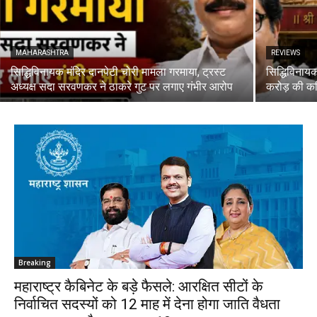
MAHARASHTRA
REVIEWS
सिद्धिविनायक मंदिर दानपेटी चोरी मामला गरमाया, ट्रस्ट
सिद्धिविनायक
अध्यक्ष सदा सरवणकर ने ठाकरे गुट पर लगाए गंभीर आरोप
करोड़ की कथ
Breaking
महाराष्ट्र कैबिनेट के बड़े फैसले: आरक्षित सीटों के
निर्वाचित सदस्यों को 12 माह में देना होगा जाति वैधता