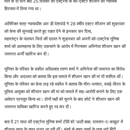
मौत के दो दिन बाद 25 दिसंबर को एक्‍ट्रेस के को-एक्‍टर शीजान को न्‍यायिक
हिरासत में लिया गया था।
अतिरिक्त सत्र न्यायाधीश आर डी देशपांडे ने 28 वर्षीय एक्‍टर शीजान को शुक्रवार
को केस की सुनवाई करते हुए राहत देने से इनकार कर दिया,
महाराष्ट्र के पालघर जिले की दालत ने शुक्रवार को अपनी को-एक्‍ट्रेस तुनिषा
शर्मा को आत्महत्या के लिए उकसाने के आरोप में गिरफ्तार अभिनेता शीजान खान की
जमानत अर्जी खारिज कर दी।
तुनिशा के परिवार के वकील अधिवक्ता तरुण शर्मा ने अभिनेता की जमानत का विरोध
किया और अदालत को बताया कि इस मामले में शीजान खान की मां भी शामिल थीं।
तुनिशा के परिवार का केस लड़ रहे वकील ने बताया कि मीरा-भायंदर, वसई-विरार के
पुलिस आयुक्त को शीजान खान की मां को मामले में सह-आरोपी बनाने के लिए एक
आवेदन प्रस्तुत किया था। दोनों पक्षों को सुनने के बाद कोर्ट ने शीजान खान की
जमानत याचिका खारिज करते हुए रद्द कर दी।
बता दें 21 साल की एक्‍ट्रेस तुनिषा शर्मा टीवी शो ‘अली बाबा: दास्तान-ए-काबुल’ में
शीजान खान के साथ नजर आ रही थीं। मुंबई से बाहर वसई के पास लगे हिंदी