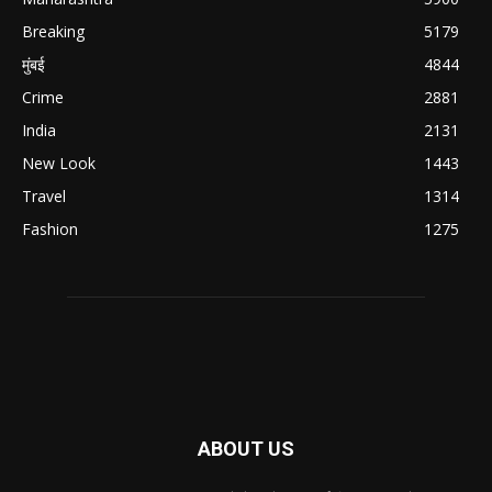
Breaking
5179
मुंबई
4844
Crime
2881
India
2131
New Look
1443
Travel
1314
Fashion
1275
ABOUT US