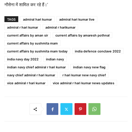
नौसेना में शामिल कर रहे हैं।’
TAGS
admiral hari kumar
admiral hari kumar live
admiral r hari kumar
admiral r harikumar
current affairs by aman sir
current affairs by amaresh pothnal
current affairs by sushmita mam
current affairs by sushmita mam today
india defence conclave 2022
india navy day 2022
indian navy
indian navy chief admiral r hari kumar
indian navy new flag
navy chief admiral r hari kumar
r hari kumar new navy chief
vice admiral r hari kumar
vice admiral r hari kumar news updates