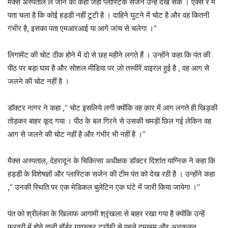
मैक्स अस्पताल ले जाने को कहा जहां प्लास्टिक सर्जन उन्हें देख सके । एक्स रे में
पता चला है कि कोई हड्डी नहीं टूटी है । दाहिने घुटने में चोट है और वह कितनी
गंभीर है, इसका पता एमआरआई या आगे जांच से चलेगा ।’’
लिगामेंट की चोट ठीक होने में दो से छह महीने लगते हैं । उन्होंने कहा कि पंत की
पीठ पर बड़ा घाव है और सोशल मीडिया पर जो तस्वीरें वाइरल हुई है , वह आग से
जलने की चोट नहीं है ।
डॉक्टर नागर ने कहा ,‘‘ चोट इसलिये लगी क्योंकि वह कार में आग लगते ही खिड़की
तोड़कर बाहर कूद गया । पीठ के बल गिरने से उसकी चमड़ी छिल गई लेकिन वह
आग से जलने की चोट नहीं है और गंभीर भी नहीं है ।’’
मैक्स अस्पताल, देहरादून के चिकित्सा अधीक्षक डॉक्टर दिशांत याग्निक ने कहा कि
हड्डी के विशेषज्ञों और प्लास्टिक सर्जन की टीम पंत को देख रही है । उन्होंने कहा
,‘‘ उनकी स्थिति पर एक मेडिकल बुलेटिन एक घंटे में जारी किया जायेगा ।’’
पंत को श्रीलंका के खिलाफ आगामी श्रृंखला से बाहर रखा गया है क्योंकि उन्हें
फरवरी में होने वाली बॉर्डर गावस्कर ट्रॉफी से पहले दमखम और अनुकूलन