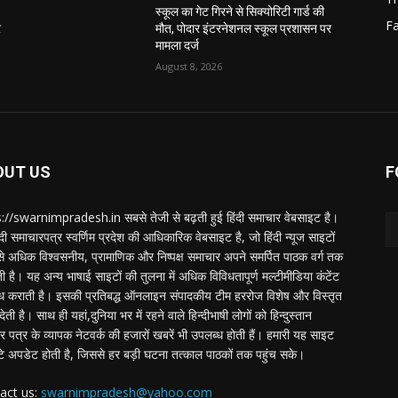
स्कूल का गेट गिरने से सिक्योरिटी गार्ड की
F
र
मौत, पोदार इंटरनेशनल स्कूल प्रशासन पर
मामला दर्ज
August 8, 2026
OUT US
F
://swarnimpradesh.in सबसे तेजी से बढ़ती हुई हिंदी समाचार वेबसाइट है।
दी समाचारपत्र स्वर्णिम प्रदेश की आधिकारिक वेबसाइट है, जो हिंदी न्यूज साइटों
बसे अधिक विश्वसनीय, प्रामाणिक और निष्पक्ष समाचार अपने समर्पित पाठक वर्ग तक
ती है। यह अन्य भाषाई साइटों की तुलना में अधिक विविधतापूर्ण मल्टीमीडिया कंटेंट
ध कराती है। इसकी प्रतिबद्ध ऑनलाइन संपादकीय टीम हररोज विशेष और विस्तृत
 देती है। साथ ही यहां,दुनिया भर में रहने वाले हिन्दीभाषी लोगों को हिन्दुस्तान
 पत्र के व्यापक नेटवर्क की हजारों खबरें भी उपलब्ध होती हैं। हमारी यह साइट
टे अपडेट होती है, जिससे हर बड़ी घटना तत्काल पाठकों तक पहुंच सके।
act us:
swarnimpradesh@yahoo.com