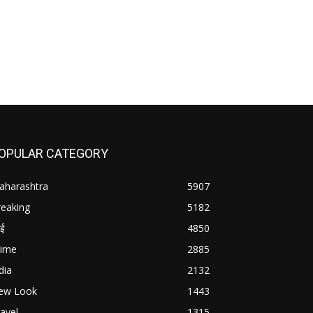
OPULAR CATEGORY
aharashtra
5907
reaking
5182
बई
4850
rime
2885
dia
2132
ew Look
1443
avel
1315