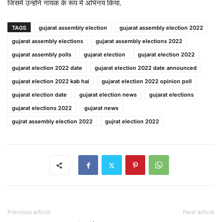
जिसमें उन्होंने नायक के रूप में अभिनय किया.
TAGS
gujarat assembly election
gujarat assembly election 2022
gujarat assembly elections
gujarat assembly elections 2022
gujarat assembly polls
gujarat election
gujarat election 2022
gujarat election 2022 date
gujarat election 2022 date announced
gujarat election 2022 kab hai
gujarat election 2022 opinion poll
gujarat election date
gujarat election news
gujarat elections
gujarat elections 2022
gujarat news
gujrat assembly election 2022
gujrat election 2022
Previous article
Next article