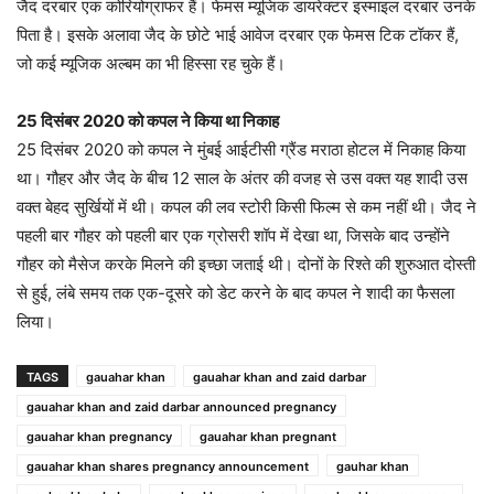
जैद दरबार एक कोरियोग्राफर हैं। फेमस म्यूजिक डायरेक्टर इस्माइल दरबार उनके
पिता है। इसके अलावा जैद के छोटे भाई आवेज दरबार एक फेमस टिक टॉकर हैं,
जो कई म्यूजिक अल्बम का भी हिस्सा रह चुके हैं।
25 दिसंबर 2020 को कपल ने किया था निकाह
25 दिसंबर 2020 को कपल ने मुंबई आईटीसी ग्रैंड मराठा होटल में निकाह किया
था। गौहर और जैद के बीच 12 साल के अंतर की वजह से उस वक्त यह शादी उस
वक्त बेहद सुर्खियों में थी। कपल की लव स्टोरी किसी फिल्म से कम नहीं थी। जैद ने
पहली बार गौहर को पहली बार एक ग्रोसरी शॉप में देखा था, जिसके बाद उन्होंने
गौहर को मैसेज करके मिलने की इच्छा जताई थी। दोनों के रिश्ते की शुरुआत दोस्ती
से हुई, लंबे समय तक एक-दूसरे को डेट करने के बाद कपल ने शादी का फैसला
लिया।
TAGS
gauahar khan
gauahar khan and zaid darbar
gauahar khan and zaid darbar announced pregnancy
gauahar khan pregnancy
gauahar khan pregnant
gauahar khan shares pregnancy announcement
gauhar khan