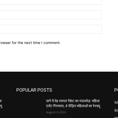
Email:*
Website:
rowser for the next time I comment.
POPULAR POSTS
P
ला
ठाणे में देह व्यापार रैकेट का भंडाफोड़: महिला
M
यू
एजेंट गिरफ्तार, 4 पीड़ित महिलाओं का रेस्क्यू
B
August 6, 2026