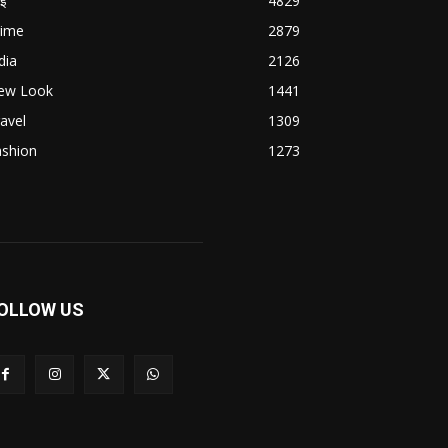
बई
4829
rime
2879
dia
2126
ew Look
1441
avel
1309
ashion
1273
OLLOW US