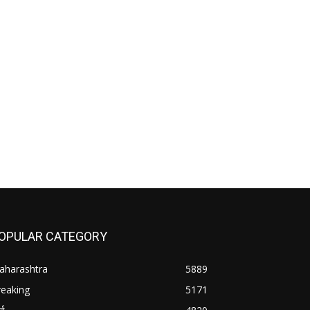
OPULAR CATEGORY
aharashtra
5889
reaking
5171