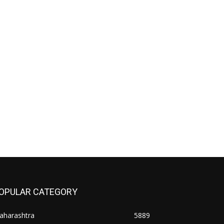
OPULAR CATEGORY
aharashtra
5889