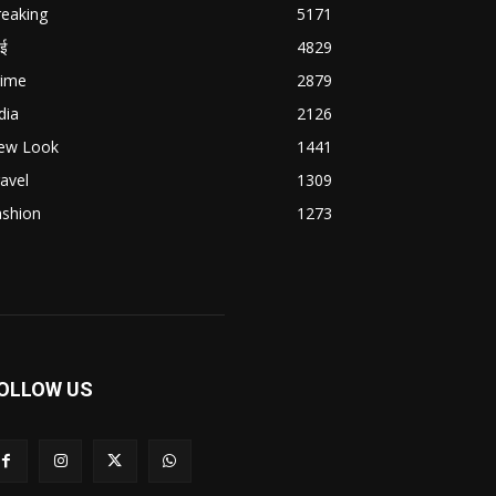
reaking
5171
बई
4829
rime
2879
dia
2126
ew Look
1441
avel
1309
ashion
1273
OLLOW US