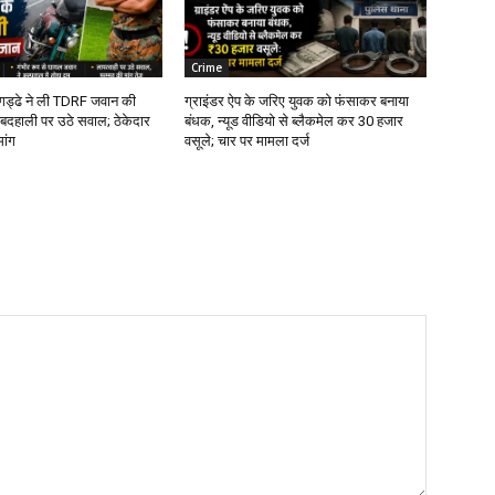
Crime
े गड्ढे ने ली TDRF जवान की
ग्राइंडर ऐप के जरिए युवक को फंसाकर बनाया
बदहाली पर उठे सवाल; ठेकेदार
बंधक, न्यूड वीडियो से ब्लैकमेल कर ₹30 हजार
मांग
वसूले; चार पर मामला दर्ज