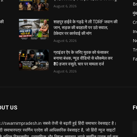
B
August 6, 2026
मुं
C
 की
शाहपुर हाईवे के गड्ढे ने ली TDRF जवान की
जान, सड़क की बदहाली पर उठे सवाल;
In
ठेकेदार पर कार्रवाई की मांग
N
August 6, 2026
Tr
ग्राइंडर ऐप के जरिए युवक को फंसाकर
बनाया बंधक, न्यूड वीडियो से ब्लैकमेल कर
F
₹30 हजार वसूले; चार पर मामला दर्ज
August 6, 2026
OUT US
F
://swarnimpradesh.in सबसे तेजी से बढ़ती हुई हिंदी समाचार वेबसाइट है।
दी समाचारपत्र स्वर्णिम प्रदेश की आधिकारिक वेबसाइट है, जो हिंदी न्यूज साइटों
बसे अधिक विश्वसनीय, प्रामाणिक और निष्पक्ष समाचार अपने समर्पित पाठक वर्ग तक