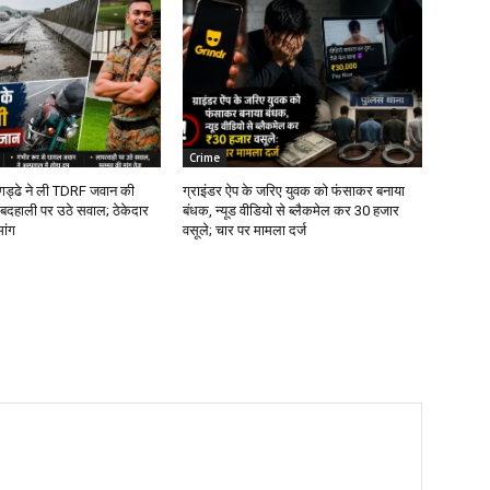
Crime
े गड्ढे ने ली TDRF जवान की
ग्राइंडर ऐप के जरिए युवक को फंसाकर बनाया
बदहाली पर उठे सवाल; ठेकेदार
बंधक, न्यूड वीडियो से ब्लैकमेल कर ₹30 हजार
मांग
वसूले; चार पर मामला दर्ज