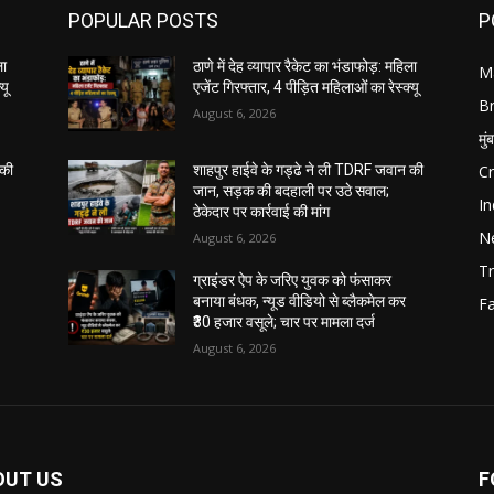
POPULAR POSTS
P
ला
ठाणे में देह व्यापार रैकेट का भंडाफोड़: महिला
M
यू
एजेंट गिरफ्तार, 4 पीड़ित महिलाओं का रेस्क्यू
B
August 6, 2026
मुं
C
 की
शाहपुर हाईवे के गड्ढे ने ली TDRF जवान की
जान, सड़क की बदहाली पर उठे सवाल;
In
ठेकेदार पर कार्रवाई की मांग
N
August 6, 2026
Tr
ग्राइंडर ऐप के जरिए युवक को फंसाकर
बनाया बंधक, न्यूड वीडियो से ब्लैकमेल कर
F
₹30 हजार वसूले; चार पर मामला दर्ज
August 6, 2026
OUT US
F