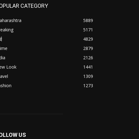
OPULAR CATEGORY
aharashtra
5889
reaking
5171
बई
4829
rime
2879
dia
2126
ew Look
1441
avel
1309
ashion
1273
OLLOW US