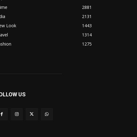
rime
2881
dia
2131
ew Look
1443
avel
1314
ashion
1275
OLLOW US