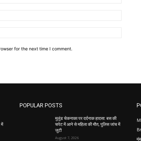
Email:*
Website:
rowser for the next time I comment.
POPULAR POSTS
P
मुलुंड चेकनाका पर दर्दनाक हादसा: बस की
M
में
चपेट में आने से महिला की मौत, पुलिस जांच में
B
जुटी
August 7, 2026
मुं