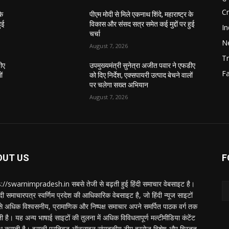
C
के
पीएम मोदी से मिले एकनाथ शिंदे, महाराष्ट्र के
ुई
विकास और संसद सत्र समेत कई मुद्दों पर हुई
In
चर्चा
N
August 7, 2026
Tr
डीए
उपमुख्यमंत्री सुनेत्रा अजीत पवार ने एफडीए
F
ों
को दिए निर्देश, एक्सपायरी उत्पाद बेचने वालों
पर चलेगा सख्त अभियान
August 7, 2026
OUT US
F
://swarnimpradesh.in सबसे तेजी से बढ़ती हुई हिंदी समाचार वेबसाइट है।
दी समाचारपत्र स्वर्णिम प्रदेश की आधिकारिक वेबसाइट है, जो हिंदी न्यूज साइटों
बसे अधिक विश्वसनीय, प्रामाणिक और निष्पक्ष समाचार अपने समर्पित पाठक वर्ग तक
ती है। यह अन्य भाषाई साइटों की तुलना में अधिक विविधतापूर्ण मल्टीमीडिया कंटेंट
ध कराती है। इसकी प्रतिबद्ध ऑनलाइन संपादकीय टीम हररोज विशेष और विस्तृत