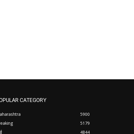
OPULAR CATEGORY
aharashtra
5900
reaking
5179
बई
4844