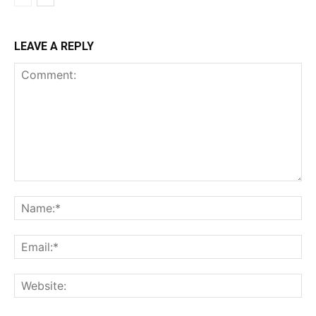
LEAVE A REPLY
Comment:
Na
Ema
Web