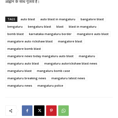
आह्वान के साथ गूंजता है।
TAGS
auto blast
auto blast in mangaluru
bangalore blast
bengaluru
bengaluru blast
blast
blast in mangaluru
bomb blast
karnataka mangaluru border
mangalore auto blast
mangalore auto rickshaw blast
mangalore blast
mangalore bomb blast
mangalore news today mangaluru auto blast
mangaluru
mangaluru auto blast
mangaluru autorickshaw blast news
mangaluru blast
mangaluru bomb case
mangaluru breaking news
mangaluru latest news
mangaluru news
mangaluru police