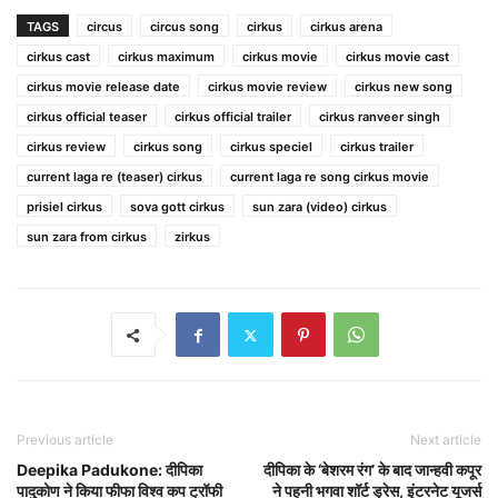
TAGS
circus
circus song
cirkus
cirkus arena
cirkus cast
cirkus maximum
cirkus movie
cirkus movie cast
cirkus movie release date
cirkus movie review
cirkus new song
cirkus official teaser
cirkus official trailer
cirkus ranveer singh
cirkus review
cirkus song
cirkus speciel
cirkus trailer
current laga re (teaser) cirkus
current laga re song cirkus movie
prisiel cirkus
sova gott cirkus
sun zara (video) cirkus
sun zara from cirkus
zirkus
Previous article
Next article
Deepika Padukone: दीपिका
दीपिका के ‘बेशरम रंग’ के बाद जान्हवी कपूर
पादुकोण ने किया फीफा विश्व कप ट्रॉफी
ने पहनी भगवा शॉर्ट ड्रेस, इंटरनेट यूजर्स