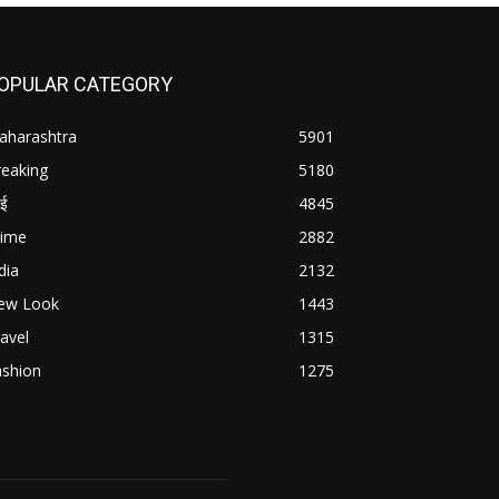
OPULAR CATEGORY
aharashtra
5901
reaking
5180
बई
4845
rime
2882
dia
2132
ew Look
1443
avel
1315
ashion
1275