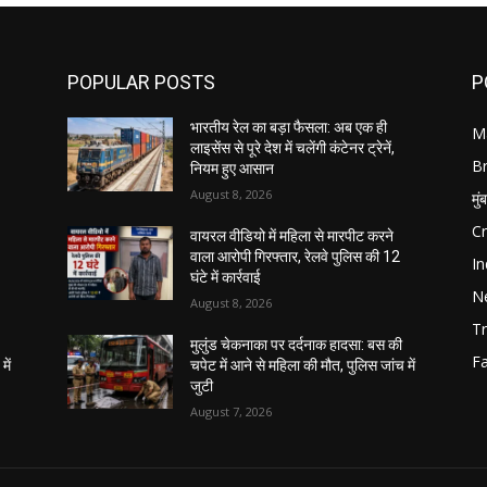
POPULAR POSTS
P
भारतीय रेल का बड़ा फैसला: अब एक ही
M
लाइसेंस से पूरे देश में चलेंगी कंटेनर ट्रेनें,
B
नियम हुए आसान
August 8, 2026
मुं
C
वायरल वीडियो में महिला से मारपीट करने
वाला आरोपी गिरफ्तार, रेलवे पुलिस की 12
In
घंटे में कार्रवाई
N
August 8, 2026
Tr
मुलुंड चेकनाका पर दर्दनाक हादसा: बस की
F
में
चपेट में आने से महिला की मौत, पुलिस जांच में
जुटी
August 7, 2026