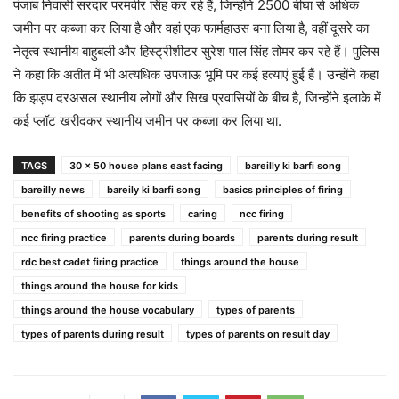
पंजाब निवासी सरदार परमवीर सिंह कर रहे हैं, जिन्होंने 2500 बीघा से अधिक
जमीन पर कब्जा कर लिया है और वहां एक फार्महाउस बना लिया है, वहीं दूसरे का
नेतृत्व स्थानीय बाहुबली और हिस्ट्रीशीटर सुरेश पाल सिंह तोमर कर रहे हैं। पुलिस
ने कहा कि अतीत में भी अत्यधिक उपजाऊ भूमि पर कई हत्याएं हुई हैं। उन्होंने कहा
कि झड़प दरअसल स्थानीय लोगों और सिख प्रवासियों के बीच है, जिन्होंने इलाके में
कई प्लॉट खरीदकर स्थानीय जमीन पर कब्जा कर लिया था.
TAGS
30 x 50 house plans east facing
bareilly ki barfi song
bareilly news
bareily ki barfi song
basics principles of firing
benefits of shooting as sports
caring
ncc firing
ncc firing practice
parents during boards
parents during result
rdc best cadet firing practice
things around the house
things around the house for kids
things around the house vocabulary
types of parents
types of parents during result
types of parents on result day