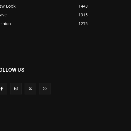
ew Look
1443
avel
1315
ashion
1275
OLLOW US