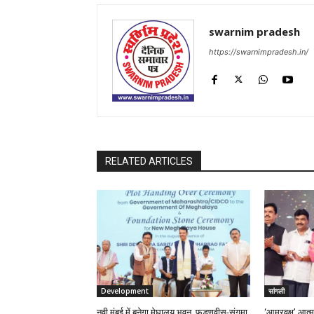
swarnim pradesh
https://swarnimpradesh.in/
RELATED ARTICLES
Development
सांगली
नवी मुंबई में बनेगा मेघालय भवन, फडणवीस-संगमा
‘आम्रवृक्ष’ आत्