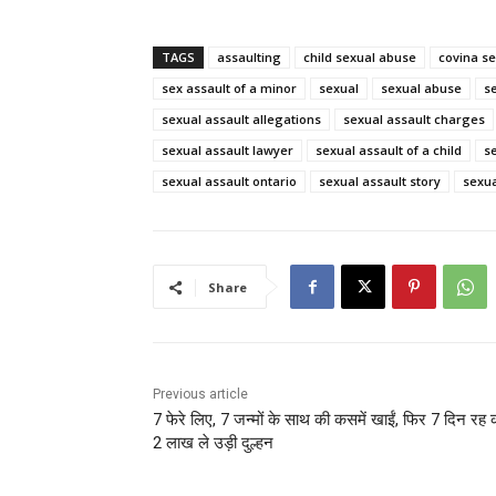
TAGS
assaulting
child sexual abuse
covina se
sex assault of a minor
sexual
sexual abuse
s
sexual assault allegations
sexual assault charges
sexual assault lawyer
sexual assault of a child
s
sexual assault ontario
sexual assault story
sexua
Share
Previous article
7 फेरे लिए, 7 जन्मों के साथ की कसमें खाईं, फिर 7 दिन रह
2 लाख ले उड़ी दुल्हन