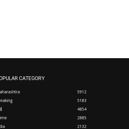
OPULAR CATEGORY
aharashtra
5912
reaking
5183
बई
4854
rime
2885
dia
2132