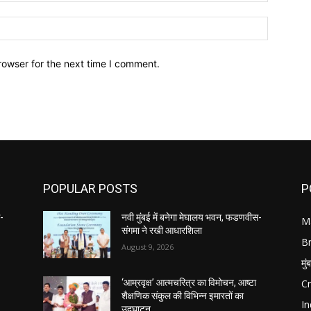
Website:
rowser for the next time I comment.
POPULAR POSTS
P
स-
नवी मुंबई में बनेगा मेघालय भवन, फडणवीस-
M
संगमा ने रखी आधारशिला
B
August 9, 2026
मुं
C
‘आम्रवृक्ष’ आत्मचरित्र का विमोचन, आष्टा
शैक्षणिक संकुल की विभिन्न इमारतों का
In
उद्घाटन