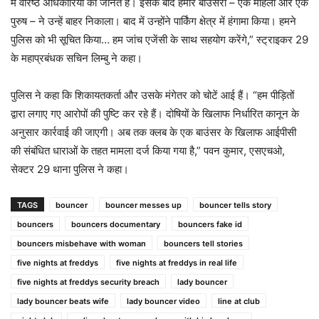
में वरिष्ठ अधिकारियों को जानते हैं। इसके बाद हमारे बाउंसरों – एक महिला और एक
पुरुष – ने उन्हें बाहर निकाला। बाद में उन्होंने पार्किंग क्षेत्र में हंगामा किया। हमने
पुलिस को भी सूचित किया… हम जांच एजेंसी के साथ सहयोग करेंगे,” स्ट्राइकर 29
के महाप्रबंधक सचिन लिम्बु ने कहा।
पुलिस ने कहा कि शिकायतकर्ता और उसके मंगेतर को चोटें आई हैं। “हम पीड़ितों
द्वारा लगाए गए आरोपों की पुष्टि कर रहे हैं। दोषियों के खिलाफ निर्धारित कानून के
अनुसार कार्रवाई की जाएगी। अब तक क्लब के एक बाउंसर के खिलाफ आईपीसी
की संबंधित धाराओं के तहत मामला दर्ज किया गया है,” पवन कुमार, एसएचओ,
सेक्टर 29 थाना पुलिस ने कहा।
TAGS
bouncer
bouncer messes up
bouncer tells story
bouncers
bouncers documentary
bouncers fake id
bouncers misbehave with woman
bouncers tell stories
five nights at freddys
five nights at freddys in real life
five nights at freddys security breach
lady bouncer
lady bouncer beats wife
lady bouncer video
line at club