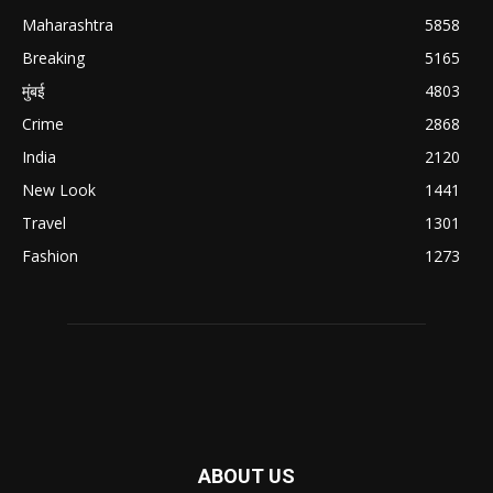
Maharashtra
5858
Breaking
5165
मुंबई
4803
Crime
2868
India
2120
New Look
1441
Travel
1301
Fashion
1273
ABOUT US