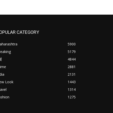
OPULAR CATEGORY
aharashtra
5900
reaking
5179
बई
4844
rime
2881
dia
2131
ew Look
1443
avel
1314
ashion
1275