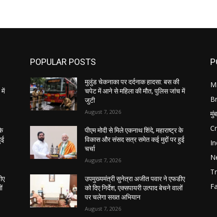
POPULAR POSTS
P
मुलुंड चेकनाका पर दर्दनाक हादसा: बस की
M
में
चपेट में आने से महिला की मौत, पुलिस जांच में
B
जुटी
August 7, 2026
मुं
C
के
पीएम मोदी से मिले एकनाथ शिंदे, महाराष्ट्र के
ुई
विकास और संसद सत्र समेत कई मुद्दों पर हुई
In
चर्चा
N
August 7, 2026
Tr
डीए
उपमुख्यमंत्री सुनेत्रा अजीत पवार ने एफडीए
F
ों
को दिए निर्देश, एक्सपायरी उत्पाद बेचने वालों
पर चलेगा सख्त अभियान
August 7, 2026