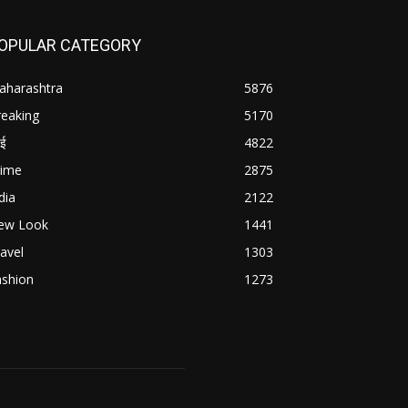
OPULAR CATEGORY
aharashtra
5876
reaking
5170
बई
4822
rime
2875
dia
2122
ew Look
1441
avel
1303
ashion
1273