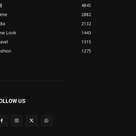
बई
4845
rime
2882
dia
2132
ew Look
1443
avel
1315
ashion
1275
OLLOW US