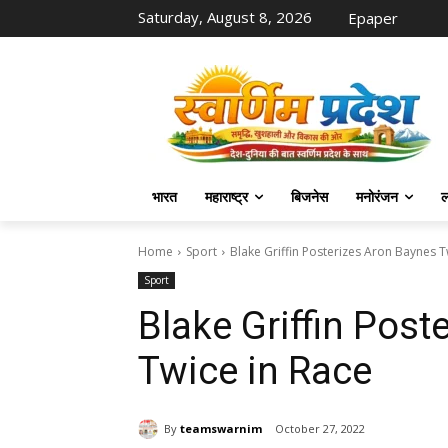
Saturday, August 8, 2026
Epaper
भारत
महाराष्ट्र
बिजनेस
मनोरंजन
ल
Home
Sport
Blake Griffin Posterizes Aron Baynes T
Sport
Blake Griffin Post
Twice in Race
By
teamswarnim
October 27, 2022