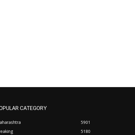
OPULAR CATEGORY
aharashtra
5901
reaking
5180