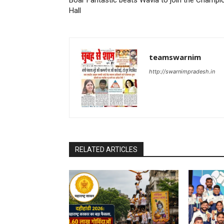
Boar Fantastic beats Wavia to join the Champi
Hall
teamswarnim
http://swarnimpradesh.in
RELATED ARTICLES