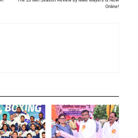
on
The 26 Min Season Review by Mike Mayers is Now
Online!