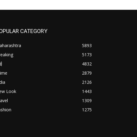
OPULAR CATEGORY
aharashtra
5893
reaking
5173
बई
4832
rime
2879
dia
2126
ew Look
1443
avel
1309
ashion
1275