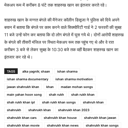
मेकअप रूम में करीबन 8 घंटे तक शाहरुख खान का इंतजार करते रहे।
शाहरुख खान के मन्नत बंगले की मैनेजर कॉलीन डिसूजा ने पुलिस को दिये अपने
बयान में बताया कि बंगले पर काम करने वाले सिक्योरिटी गार्ड ने 2 फरवरी की सुबह
11 बजे उन्हें फोन कर बताया कि दो लोग बंगले में घुस गये थे। दोनों आरोपी शाहरुख
के बंगले की तीसरी मंजिल पर स्थित मेकअप रूम तक पहुंच गए थे और वे रात
करीबन 3 बजे से लेकर सुबह के 10:30 बजे तक वहीं बैठकर शाहरुख खान का
इंतजार कर रहे थे।
TAGS
alka yagnik; shaan
ishan sharma
ishan sharma documentary
ishan sharma motivation
jawan shahrukh khan
khan
madan mohan songs
main yahan hoon song
shah rukh
shah rukh khan
shah rukh khan ipl
shah rukh khan songs
shahruh khan
shahrukh
shahrukh khan
shahrukh khan 2023
shahrukh khan cars
shahrukh khan house
shahrukh khan jawan
shahrukh khan movie
shahrukh khan news
shahrukh khan songs