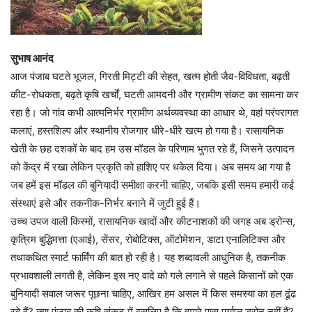
सुभाष आनंद
आज पंजाब घटते भूजल, गिरती मिट्टी की सेहत, खत्म होती जैव-विविधता, बढ़ती
कीट-रोधकता, बढ़ते कृषि खर्चों, घटती आमदनी और ग्रामीण संकट का सामना कर
रहा है। जो गांव कभी आत्मनिर्भर ग्रामीण अर्थव्यवस्था का आधार थे, वहां परंपरागत
कलाएं, हस्तशिल्प और स्थानीय रोजगार धीरे-धीरे खत्म हो गया है। रासायनिक
खेती के छह दशकों के बाद हम उस मॉडल के परिणाम भुगत रहे हैं, जिसने उत्पादन
को केंद्र में रखा लेकिन प्रकृति को हाशिए पर धकेल दिया। अब समय आ गया है
जब हमें इस मॉडल की बुनियादी समीक्षा करनी चाहिए, जबकि इसी समय हमारी कई
संस्थाएं इसे और तकनीक-निर्भर बनाने में जुटी हुई हैं।
उच्च उपज वाली किस्मों, रासायनिक खादों और कीटनाशकों की जगह अब ड्रोन्स,
कृत्रिम बुद्धिमत्ता (एआई), सेंसर, रोबोटिक्स, ऑटोमेशन, डाटा एनालिटिक्स और
तथाकथित स्मार्ट फार्मिंग की बात हो रही है। यह शब्दावली आधुनिक है, तकनीक
प्रभावशाली लगती है, लेकिन इस नए वादे को गले लगाने से पहले किसानों को एक
बुनियादी सवाल जरूर पूछना चाहिए, आखिर हम असल में किस समस्या का हल ढूंढ
रहे हैं? क्या पंजाब की कृषि संकट में इसलिए है कि हमारे पास पर्याप्त ड्रोन नहीं हैं?