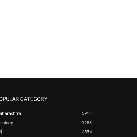
OPULAR CATEGORY
aharashtra
5912
reaking
5183
बई
4854