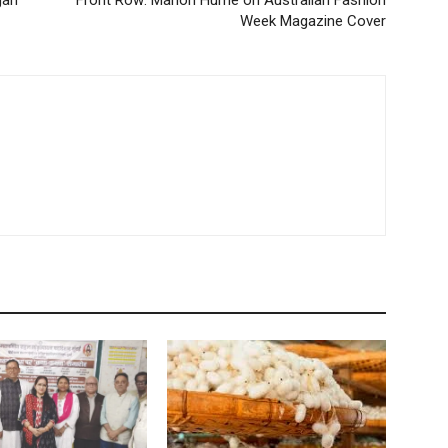
gan
Front Row: Marion Hume on Australian Fashion
Week Magazine Cover