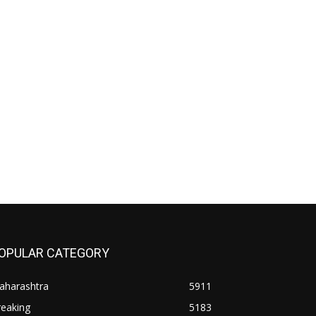
OPULAR CATEGORY
aharashtra
5911
reaking
5183