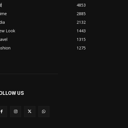
बई
4853
rime
2885
dia
2132
ew Look
1443
avel
1315
ashion
1275
OLLOW US