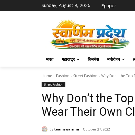
Sunday, August 9, 2026
Epaper
भारत
महाराष्ट्र
बिजनेस
मनोरंजन
ल
Home
Fashion
Street Fashion
Why Don't the Top 
Street Fashion
Why Don’t the Top
Wear Their Own C
By
teamswarnim
October 27, 2022