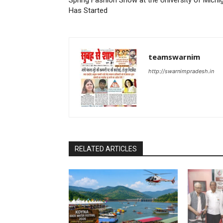
Spring Fashion Show at the University of Michi
Has Started
teamswarnim
http://swarnimpradesh.in
RELATED ARTICLES