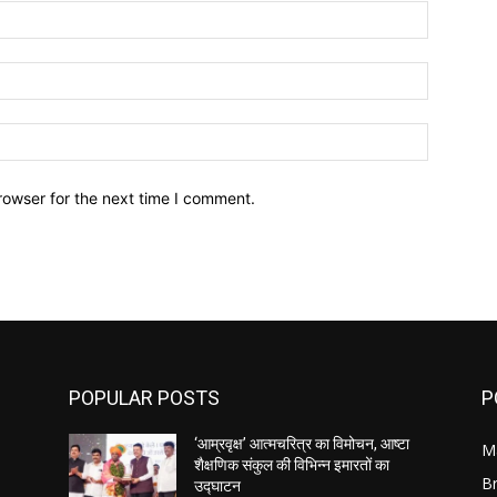
Name:*
Email:*
Website:
rowser for the next time I comment.
POPULAR POSTS
P
‘आम्रवृक्ष’ आत्मचरित्र का विमोचन, आष्टा
M
शैक्षणिक संकुल की विभिन्न इमारतों का
B
उद्घाटन