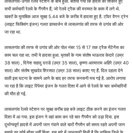
लासलगांव-उगांव रेलवे स्टेशन के बीच हुआ. बताया गया कि हादसे का शिकार हुए
सभी कर्मचारी रेलवे के गैंगमैन हैं, जो रेलवे ट्रैक की मरम्मत के काम में लगे थे.
खबरों के मुताबिक आज सुबह 5.44 बजे के करीब ये हादसा हुए है. टॉवर वैगन ट्रेन
(लाइट फिक्सिंग इंजन) गलत डायवर्जन से लासलगांव की तरफ से उगांव की ओर
जा रहा था.
लासलगांव की तरफ से उगांव की ओर पोल नंबर 15 से 17 तक ट्रैक मेंटेनेंस का
काम चल रहा था. तभी ये हादसा हुआ. मृतकों के नाम संतोष भाऊराव केदारे (उम्र
38 साल) , दिनेश सहादु दराडे (उम्र 35 साल), कृष्णा आत्माराम अहिरे (उम्र 40
साल) और संतोष सुखदेव शिरसाठ (उम्र 38 साल) बताए गए हैं. दिल दहला देने
वाली इस घटना के सामने आने के बाद हर तरफ सनसनी मच गई है. आरोप लगाया
जा रहा है कि लाइट रिपेयर इंजन के गलत दिशा में आने से रेलवे के चार कर्मचारियों
की मौत हो गई.
लासलगांव रेलवे स्टेशन पर सुबह करीब छह बजे लाइट ठीक करने का इंजन गलत
दिशा में आ गया. इस इंजन ने वहां काम कर रहे चार गैंगमैन को उड़ा दिया. इस
दुर्भाग्यपूर्ण हादसे में अपनी जान गंवाने वाले चारों गैंगमैन को समय रहते अपनी जान
बचाने का कोई मौका नहीं मिला. इस बारे में जानकारी मिली है कि नासिक जिले के