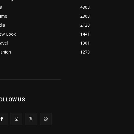
बई
4803
rime
2868
dia
2120
ew Look
1441
avel
1301
ashion
1273
OLLOW US