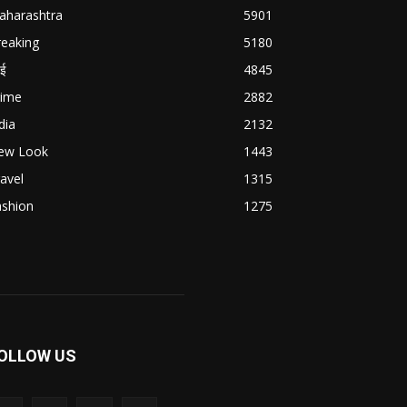
aharashtra
5901
reaking
5180
बई
4845
rime
2882
dia
2132
ew Look
1443
avel
1315
ashion
1275
OLLOW US