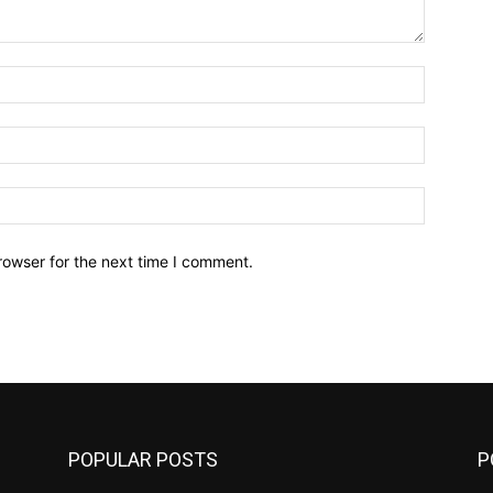
Name:*
Email:*
Website:
rowser for the next time I comment.
POPULAR POSTS
P