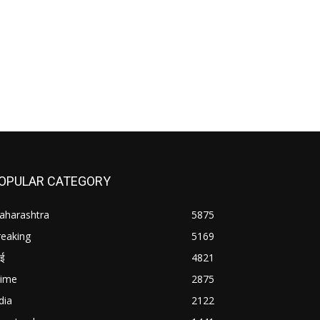
OPULAR CATEGORY
aharashtra
5875
reaking
5169
बई
4821
rime
2875
dia
2122