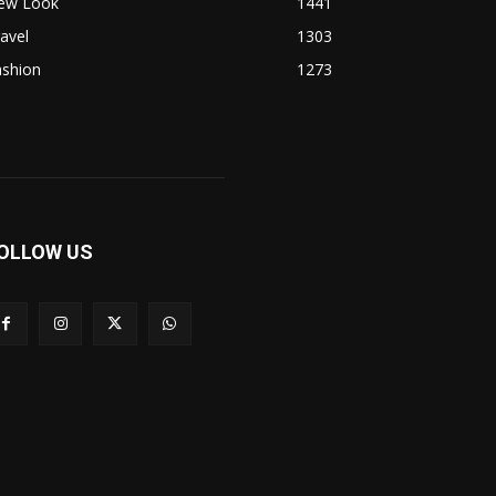
ew Look
1441
avel
1303
ashion
1273
OLLOW US