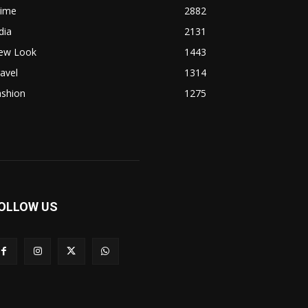
rime
2882
dia
2131
ew Look
1443
avel
1314
ashion
1275
OLLOW US