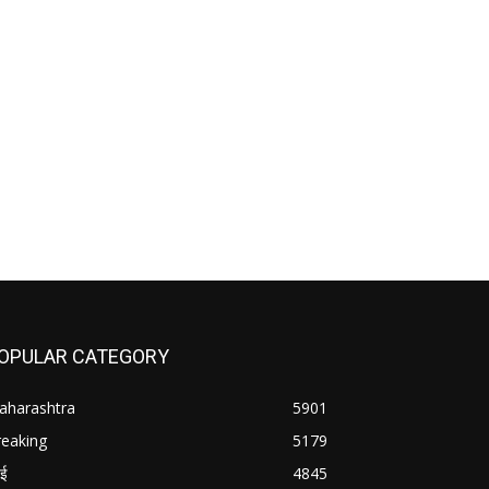
OPULAR CATEGORY
aharashtra
5901
reaking
5179
बई
4845