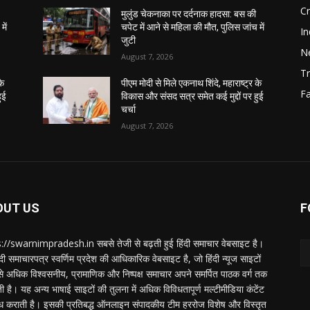
C
मुलुंड चेकनाका पर दर्दनाक हादसा: बस की
में
चपेट में आने से महिला की मौत, पुलिस जांच में
In
जुटी
N
August 7, 2026
Tr
के
पीएम मोदी से मिले एकनाथ शिंदे, महाराष्ट्र के
F
ुई
विकास और संसद सत्र समेत कई मुद्दों पर हुई
चर्चा
August 7, 2026
OUT US
F
://swarnimpradesh.in सबसे तेजी से बढ़ती हुई हिंदी समाचार वेबसाइट है।
दी समाचारपत्र स्वर्णिम प्रदेश की आधिकारिक वेबसाइट है, जो हिंदी न्यूज साइटों
बसे अधिक विश्वसनीय, प्रामाणिक और निष्पक्ष समाचार अपने समर्पित पाठक वर्ग तक
ती है। यह अन्य भाषाई साइटों की तुलना में अधिक विविधतापूर्ण मल्टीमीडिया कंटेंट
ध कराती है। इसकी प्रतिबद्ध ऑनलाइन संपादकीय टीम हररोज विशेष और विस्तृत