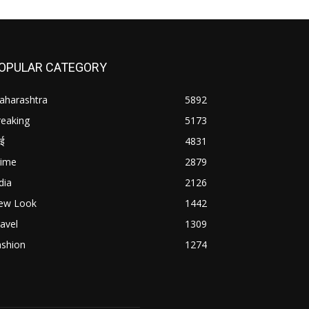
OPULAR CATEGORY
aharashtra
5892
reaking
5173
बई
4831
rime
2879
dia
2126
ew Look
1442
avel
1309
ashion
1274