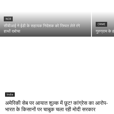
NCR
CRIME
सीबीआई ने ईडी के सहायक निदेशक को रिश्वत लेते रंगे
हाथों दबोचा
गुरुग्राम के 
India
अमेरिकी सेब पर आयात शुल्क में छूट! कांग्रेस का आरोप-
भारत के किसानों पर चाबुक चला रही मोदी सरकार