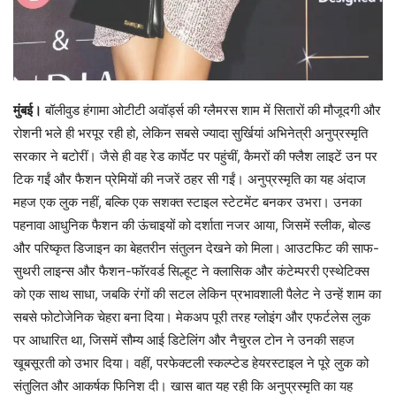
मुंबई।
बॉलीवुड हंगामा ओटीटी अवॉर्ड्स की ग्लैमरस शाम में सितारों की मौजूदगी और
रोशनी भले ही भरपूर रही हो, लेकिन सबसे ज्यादा सुर्खियां अभिनेत्री अनुप्रस्मृति
सरकार ने बटोरीं। जैसे ही वह रेड कार्पेट पर पहुंचीं, कैमरों की फ्लैश लाइटें उन पर
टिक गईं और फैशन प्रेमियों की नजरें ठहर सी गईं। अनुप्रस्मृति का यह अंदाज
महज एक लुक नहीं, बल्कि एक सशक्त स्टाइल स्टेटमेंट बनकर उभरा। उनका
पहनावा आधुनिक फैशन की ऊंचाइयों को दर्शाता नजर आया, जिसमें स्लीक, बोल्ड
और परिष्कृत डिजाइन का बेहतरीन संतुलन देखने को मिला। आउटफिट की साफ-
सुथरी लाइन्स और फैशन-फॉरवर्ड सिल्हूट ने क्लासिक और कंटेम्पररी एस्थेटिक्स
को एक साथ साधा, जबकि रंगों की सटल लेकिन प्रभावशाली पैलेट ने उन्हें शाम का
सबसे फोटोजेनिक चेहरा बना दिया। मेकअप पूरी तरह ग्लोइंग और एफर्टलेस लुक
पर आधारित था, जिसमें सौम्य आई डिटेलिंग और नैचुरल टोन ने उनकी सहज
खूबसूरती को उभार दिया। वहीं, परफेक्टली स्कल्प्टेड हेयरस्टाइल ने पूरे लुक को
संतुलित और आकर्षक फिनिश दी। खास बात यह रही कि अनुप्रस्मृति का यह