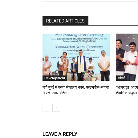
RELATED ARTICLES
Development
सांगली
नवी मुंबई में बनेगा मेघालय भवन, फडणवीस-संगमा
‘आम्रवृक्ष’ आत्
ने रखी आधारशिला
शैक्षणिक संकुल
LEAVE A REPLY