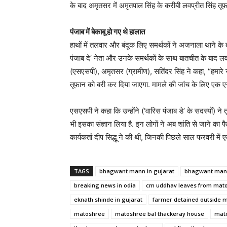
के बाद अमृतसर में अमृतपाल सिंह के करीबी लवप्रीत सिंह तूफा
पंजाब में बेकाबू हो गए थे हालात
हाथों में तलवार और बंदूक लिए समर्थकों ने अजनाला थाने के ब
पंजाब दे’ नेता और उनके समर्थकों के साथ बातचीत के बाद लव
(एसएसपी), अमृतसर (ग्रामीण), सतिंदर सिंह ने कहा, “हमारे स
तूफान को बरी कर दिया जाएगा. मामले की जांच के लिए एक
एसएसपी ने कहा कि उन्होंने (‘वारिस पंजाब डे’ के सदस्यों) ने 
भी इसका संज्ञान लिया है. इन लोगों ने अब शांति से जाने का
कार्यकर्ता दीप सिद्धू ने की थी, जिनकी पिछले साल फरवरी में एक
TAGS
bhagwant mann in gujarat
bhagwant mann
breaking news in odia
cm uddhav leaves from mat
eknath shinde in gujarat
farmer detained outside 
matoshree
matoshree bal thackeray house
mato