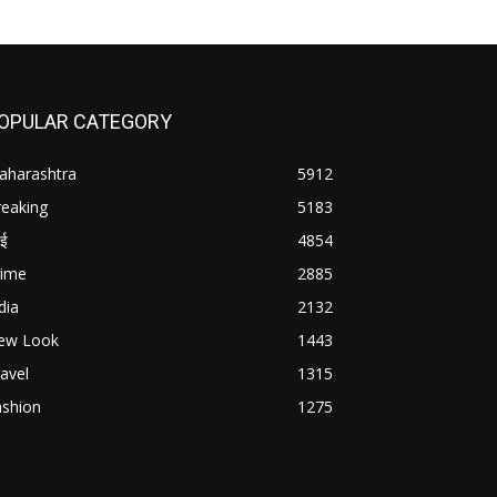
OPULAR CATEGORY
aharashtra
5912
reaking
5183
बई
4854
rime
2885
dia
2132
ew Look
1443
avel
1315
ashion
1275