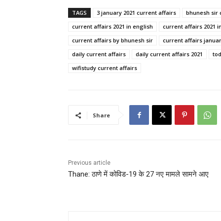
TAGS
3 january 2021 current affairs
bhunesh sir 
current affairs 2021 in english
current affairs 2021 i
current affairs by bhunesh sir
current affairs janua
daily current affairs
daily current affairs 2021
tod
wifistudy current affairs
Share
Previous article
Thane: ठाणे में कोविड-19 के 27 नए मामले सामने आए