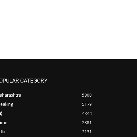
OPULAR CATEGORY
aharashtra
5900
reaking
5179
बई
4844
rime
2881
dia
2131