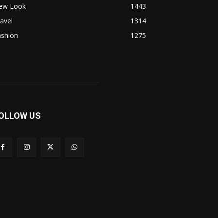
ew Look
1443
avel
1314
ashion
1275
OLLOW US