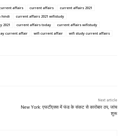
current affairs
current affairs
current affairs 2021
n hindi
current affairs 2021 wifistudy
ry 2021
current affairs today
current affairs wifistudy
ay current affair
wifi current affair
wifi study current affairs
Next article
New York: एफटीएक्स में फंड के संकट से कारोबार ठप, जांच
शुरू