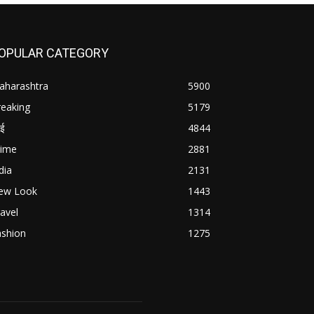
OPULAR CATEGORY
aharashtra
5900
reaking
5179
बई
4844
rime
2881
dia
2131
ew Look
1443
avel
1314
ashion
1275