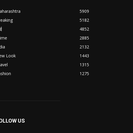
aharashtra
5909
reaking
5182
बई
4852
rime
2885
dia
2132
ew Look
1443
avel
1315
ashion
1275
OLLOW US