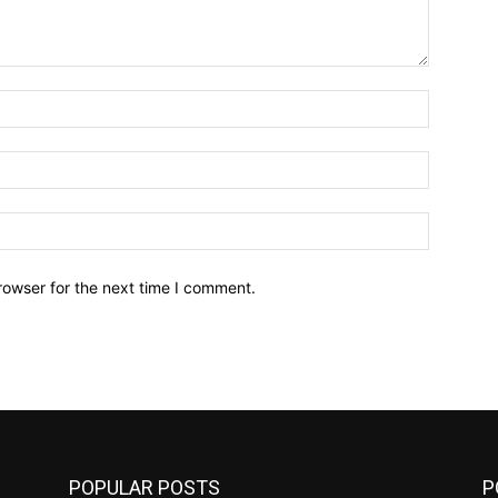
Name:*
Email:*
Website:
rowser for the next time I comment.
POPULAR POSTS
P