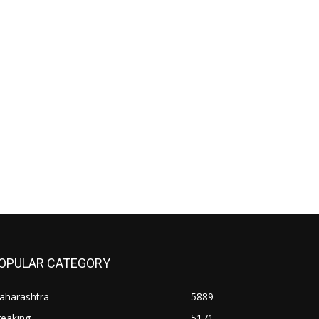
OPULAR CATEGORY
aharashtra
5889
reaking
5171