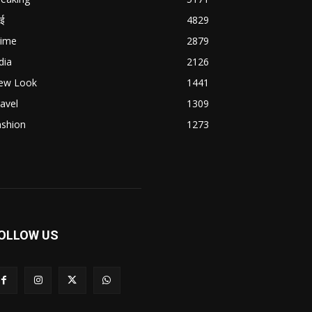
बई
4829
rime
2879
dia
2126
ew Look
1441
avel
1309
ashion
1273
OLLOW US