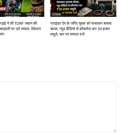
Crime
े गड्ढे ने ली TDRF जवान की
ग्राइंडर ऐप के जरिए युवक को फंसाकर बनाया
बदहाली पर उठे सवाल; ठेकेदार
बंधक, न्यूड वीडियो से ब्लैकमेल कर ₹30 हजार
मांग
वसूले; चार पर मामला दर्ज