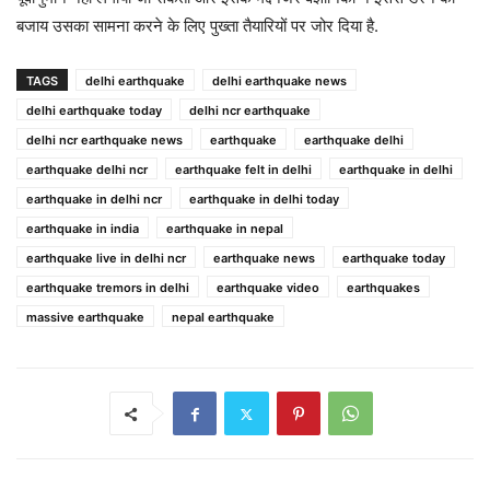
बजाय उसका सामना करने के लिए पुख्ता तैयारियों पर जोर दिया है.
TAGS
delhi earthquake
delhi earthquake news
delhi earthquake today
delhi ncr earthquake
delhi ncr earthquake news
earthquake
earthquake delhi
earthquake delhi ncr
earthquake felt in delhi
earthquake in delhi
earthquake in delhi ncr
earthquake in delhi today
earthquake in india
earthquake in nepal
earthquake live in delhi ncr
earthquake news
earthquake today
earthquake tremors in delhi
earthquake video
earthquakes
massive earthquake
nepal earthquake