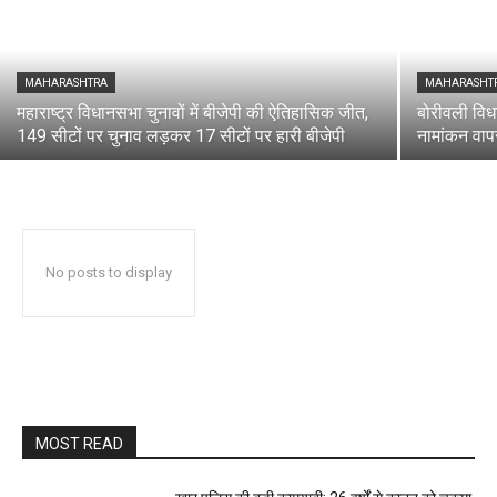
MAHARASHTRA
MAHARASHT
महाराष्ट्र विधानसभा चुनावों में बीजेपी की ऐतिहासिक जीत,
बोरीवली विधा
149 सीटों पर चुनाव लड़कर 17 सीटों पर हारी बीजेपी
नामांकन वा
No posts to display
MOST READ