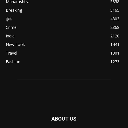
Maharashtra
5858
Breaking
5165
मुंबई
4803
Crime
2868
India
2120
New Look
1441
Travel
1301
Fashion
1273
ABOUT US