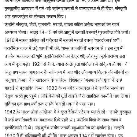
मदनमोहन मालवीय जैसे महापुरुष उनके दर्शन के लिए उज्जैन आते थे। इस
गुरुकुलीय वातावरण में पले-बढ़े सूर्यनारायणजी ने बाल्यावस्था से ही विद्या, संस्कृति
और राष्ट्रप्रेम के संस्कार ग्रहण किए।
उन्होंने संस्कृत, हिंदी, गुजराती, मराठी, बंगला सहित अनेक भाषाओं का गहन
अध्ययन किया। मात्र 14-15 वर्ष की आयु में उनकी रचनाएं प्रकाशित होने लगीं।
1916 में माधव कॉलेज की पत्रिका में उनकी मराठी रचना ‘शारदोत्सव’ छपी।
प्रारंभिक काल में उर्दू शायरी भी की, ‘शम्स उज्जयिनी’ उपनाम से। इस युग में
उज्जैन महाकाल की भूमि क्रांतिकारियों का केंद्र थी, और युवा सूर्यनारायण उस
आग में कूद पड़े। 1921 से ही पं. व्यास स्वतंत्रता आंदोलन में सक्रिय हो गए। वे
सिद्धनाथ माधव आगरकर के सान्निध्य में आए और लोकमान्य तिलक की जीवनी का
अनुवाद किया। वीर सावरकर के साहित्य, विशेषकर ‘अंडमान की गूंज’ ने उन्हें
गहराई से प्रभावित किया। 1930 के अजमेर सत्याग्रह में वे उज्जैन जत्थे का
नेतृत्व करते हुए पहुंचे। लॉर्ड मेयो की मूर्ति तोड़ने जैसे साहसिक कार्यों में भाग लिया।
मूर्ति का एक हाथ वर्षों तक उनके ‘भारती भवन’ में रखा रहा।
1942 के भारत छोड़ो आंदोलन में वे गुप्त रेडियो स्टेशन चलाते रहे। उनके गुरुकुल
में कई क्रांतिकारी वेश बदलकर छिपे रहते थे। ज्योतिष विद्या के साथ-साथ वे
क्रांतिकारी भी थे। यह दुर्लभ संयोग उनकी बहुआयामीता को दर्शाता है। उन्होंने
1930 में ही भविष्यवाणी की थी कि भारत अगस्त 1947 में स्वतंत्र होगा। यह