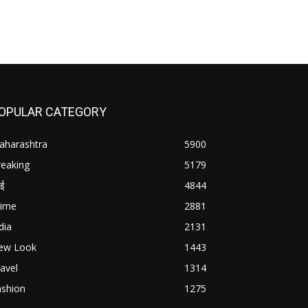
OPULAR CATEGORY
aharashtra
5900
reaking
5179
बई
4844
rime
2881
dia
2131
ew Look
1443
avel
1314
ashion
1275