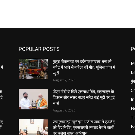
POPULAR POSTS
P
मुलुंड चेकनाका पर दर्दनाक हादसा: बस की
M
में
चपेट में आने से महिला की मौत, पुलिस जांच में
B
जुटी
August 7, 2026
मुं
C
के
पीएम मोदी से मिले एकनाथ शिंदे, महाराष्ट्र के
ुई
विकास और संसद सत्र समेत कई मुद्दों पर हुई
In
चर्चा
N
August 7, 2026
Tr
डीए
उपमुख्यमंत्री सुनेत्रा अजीत पवार ने एफडीए
F
ों
को दिए निर्देश, एक्सपायरी उत्पाद बेचने वालों
पर चलेगा सख्त अभियान